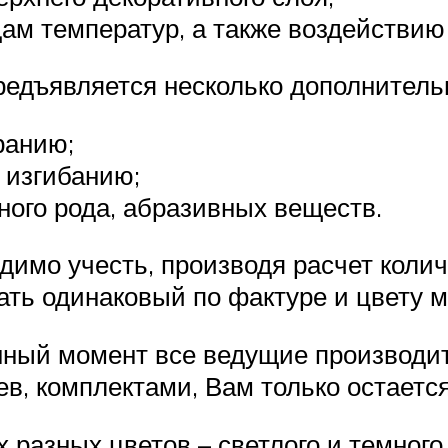
ам температур, а также воздействию
редъявляется несколько дополнитель
ранию;
 изгибанию;
ного рода, абразивных веществ.
имо учесть, производя расчет количе
ть одинаковый по фактуре и цвету ма
анный момент все ведущие производи
в, комплектами, Вам только остается 
х разных цветов – светлого и темного