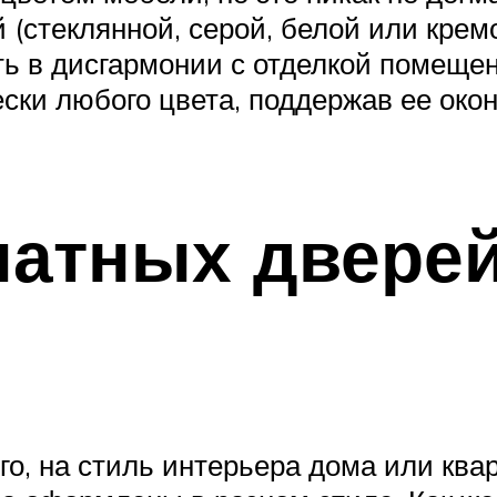
(стеклянной, серой, белой или кремов
ть в дисгармонии с отделкой помещен
ески любого цвета, поддержав ее ок
атных дверей
о, на стиль интерьера дома или ква