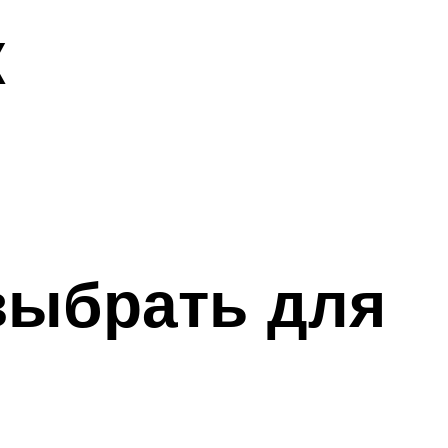
к
выбрать для