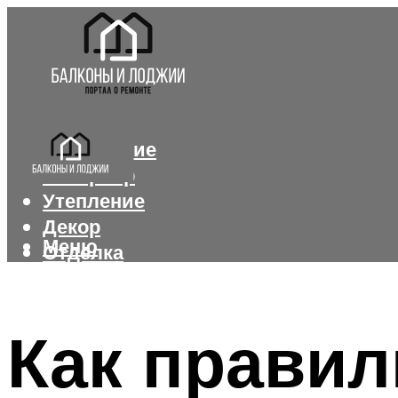
Остекление
Интерьер
Утепление
Декор
Меню
Отделка
Меню
Как правил