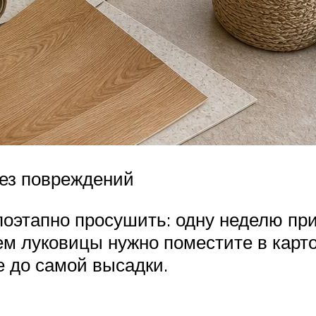
ез повреждений
этапно просушить: одну неделю при
атем луковицы нужно поместите в ка
е до самой высадки.