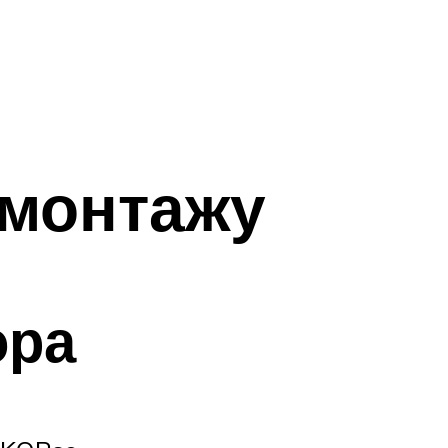
 монтажу
ора