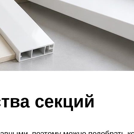
ства секций
авными, поэтому можно подобрать к