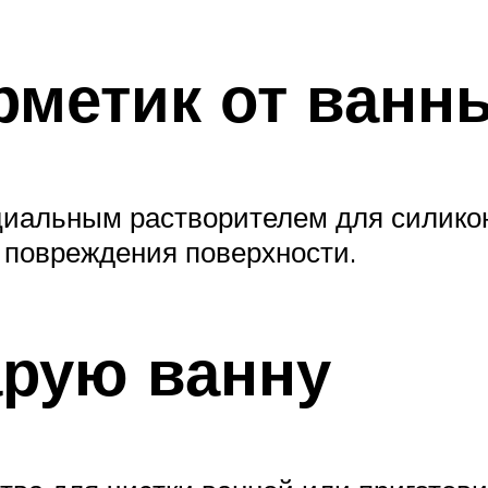
рметик от ванн
циальным растворителем для силикон
 повреждения поверхности.
арую ванну