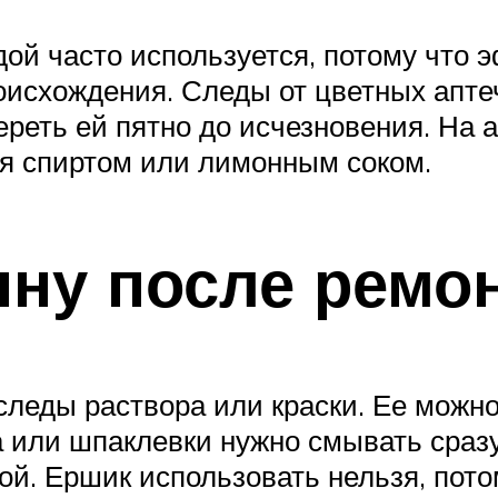
ой часто используется, потому что 
роисхождения. Следы от цветных апте
реть ей пятно до исчезновения. На 
ся спиртом или лимонным соком.
нну после ремо
следы раствора или краски. Ее можн
 или шпаклевки нужно смывать сразу
ой. Ершик использовать нельзя, пото