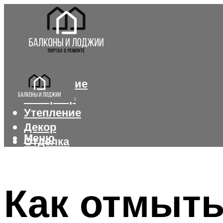
Остекление
Интерьер
Утепление
Декор
Меню
Отделка
Меню
Как отмыть