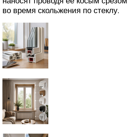
наносят проводя ее косым срезом
во время скольжения по стеклу.