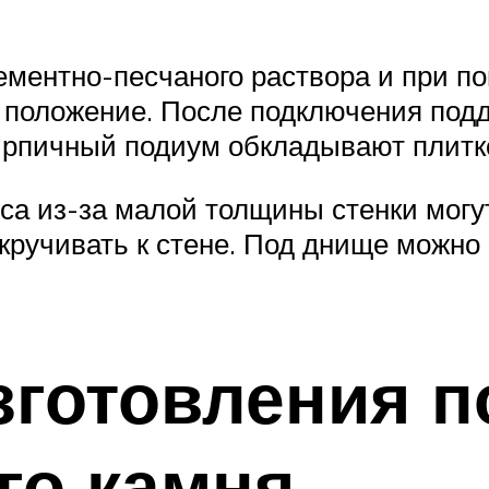
ементно-песчаного раствора и при п
е положение. После подключения под
кирпичный подиум обкладывают плит
а из-за малой толщины стенки могут 
икручивать к стене. Под днище можно
зготовления п
го камня