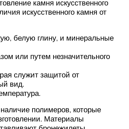
товление камня искусственного
личия искусственного камня от
кую, белую глину, и минеральные
зом или путем незначительного
рая служит защитой от
ый вид.
температура.
 наличие полимеров, которые
изготовлении. Материалы
отавливают бронежилеты.