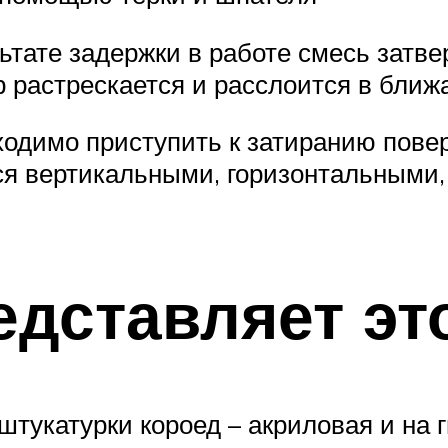
ьтате задержки в работе смесь затве
р растрескается и расслоится в бли
ходимо приступить к затиранию пове
тся вертикальными, горизонтальными,
едставляет эт
тукатурки короед – акриловая и на 