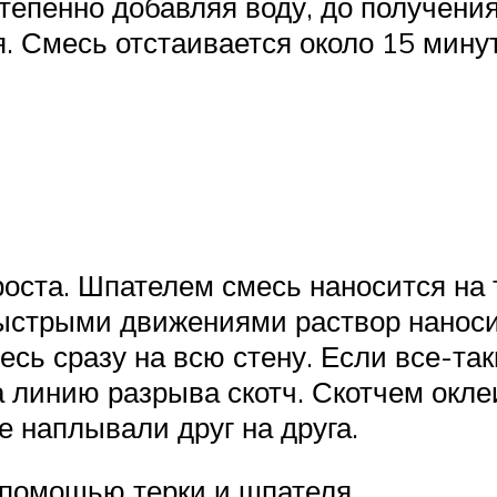
епенно добавляя воду, до получения
я. Смесь отстаивается около 15 мину
оста. Шпателем смесь наносится на т
ыстрыми движениями раствор наноситс
есь сразу на всю стену. Если все-та
а линию разрыва скотч. Скотчем окле
 наплывали друг на друга.
 помощью терки и шпателя