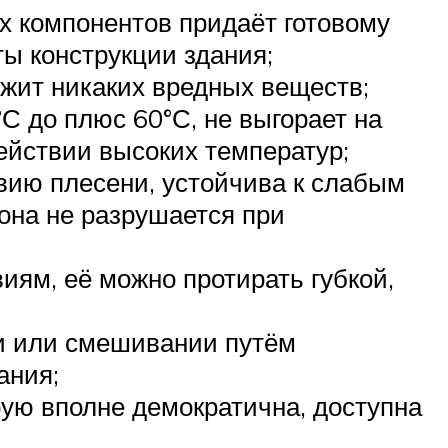
х компонентов придаёт готовому
ты конструкции здания;
ержит никаких вредных веществ;
 до плюс 60°С, не выгорает на
ействии высоких температур;
твию плесени, устойчива к слабым
она не разрушается при
иям, её можно протирать губкой,
и или смешивании путём
ания;
рую вполне демократична, доступна