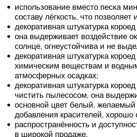
использование вместо песка мин
составу лёгкость, что позволяет
декоративная штукатурка короед 
она выдерживает воздействие ок
солнце, огнеустойчива и не выд
декоративная штукатурка короед
химическим веществам и водным 
атмосферных осадках;
декоративная штукатурка короед
чистить пылесосом, она выдерж
основной цвет белый, желаемый
добавления красителей, хорошо
распространённость и доступност
в широкой продаже.