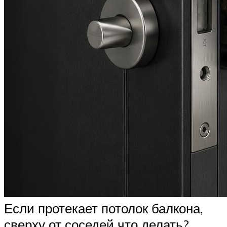
Если протекает потолок балкона,
сверху от соседей что делать?